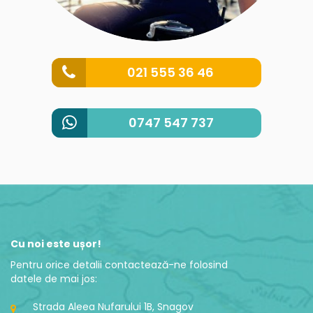
021 555 36 46
0747 547 737
Cu noi este ușor!
Pentru orice detalii contactează-ne folosind
datele de mai jos:
Strada Aleea Nufarului 1B, Snagov