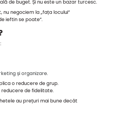
lă de buget. Și nu este un bazar turcesc.
 nu negociem la „fața locului”
de ieftin se poate”.
?
:
keting și organizare.
aplica o reducere de grup.
 reducere de fidelitate.
hetele au prețuri mai bune decât