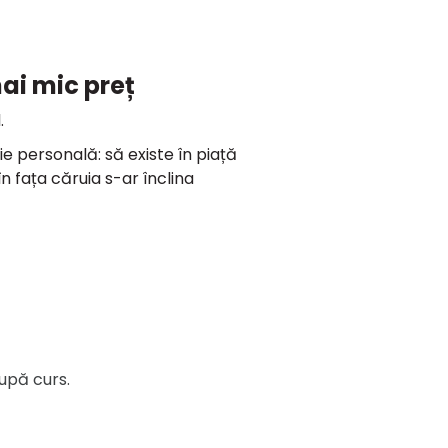
ai mic preț
.
 personală: să existe în piață
n fața căruia s-ar înclina
upă curs.