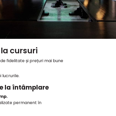
 la cursuri
de fidelitate și prețuri mai bune
lucrurile.
re la întâmplare
ump.
ualizate permanent în