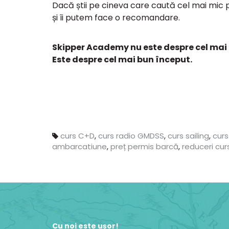
Dacă știi pe cineva care caută cel mai mic 
și îi putem face o recomandare.
Skipper Academy nu este despre cel mai i
Este despre cel mai bun început.
curs C+D
,
curs radio GMDSS
,
curs sailing
,
curs
ambarcatiune
,
preț permis barcă
,
reduceri cur
Cu noi este ușor!