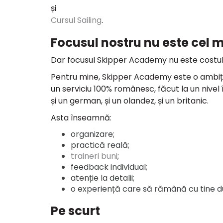
și
Cursul Sailing
.
Focusul nostru nu este cel m
Dar focusul Skipper Academy nu este costul
Pentru mine, Skipper Academy este o ambiție
un serviciu 100% românesc, făcut la un nivel î
și un german, și un olandez, și un britanic.
Asta înseamnă:
organizare;
practică reală;
traineri buni
;
feedback individual;
atenție la detalii;
o experiență care să rămână cu tine d
Pe scurt