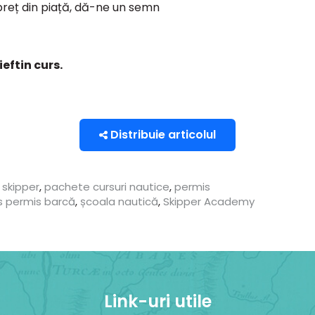
preț din piață, dă-ne un semn
eftin curs.
Distribuie articolul
 skipper
,
pachete cursuri nautice
,
permis
s permis barcă
,
școala nautică
,
Skipper Academy
Link-uri utile