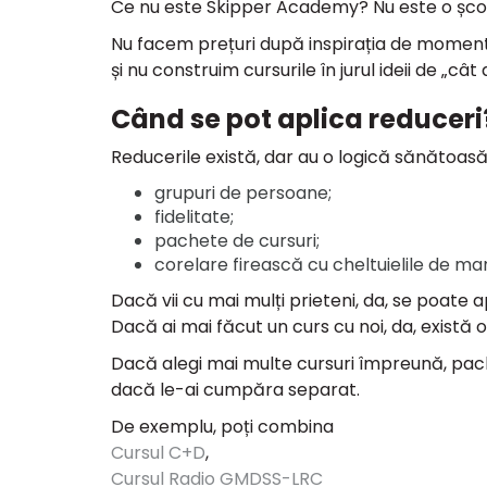
Ce nu este Skipper Academy? Nu este o școa
Nu facem prețuri după inspirația de moment,
și nu construim cursurile în jurul ideii de „cât 
Când se pot aplica reduceri
Reducerile există, dar au o logică sănătoasă
grupuri de persoane;
fidelitate;
pachete de cursuri;
corelare firească cu cheltuielile de mar
Dacă vii cu mai mulți prieteni, da, se poate 
Dacă ai mai făcut un curs cu noi, da, există o
Dacă alegi mai multe cursuri împreună, pac
dacă le-ai cumpăra separat.
De exemplu, poți combina
Cursul C+D
,
Cursul Radio GMDSS-LRC