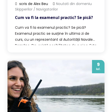
scris de Alex Beu
Noutati din domeniu
Skipperilor / Navigatorilor
Cum va fi la examenul practic? Se pică?
Cum va fi la examenul practic? Se pică?
Examenul practic se susține în ultima zi de
curs, cu un reprezentant al Autorității Navale
Române. Da, există posibilitatea de a pica. Este
un examen, nu o simplă formalitate. Dar până
acum, la noi la școală, nu s-a întâmplat acest
lucru. Și motivul este simplu: facem treaba […]
9
iul.