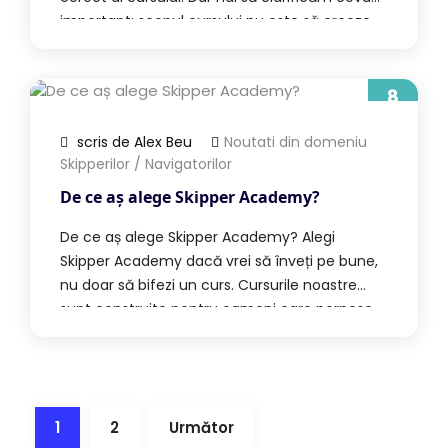
important: scopul cursului nu este să creeze
un automatism, așa cum se întâmplă la
condusul unei mașini. De ce este diferit față
de condusul unei mașini? Pe șosea mergi cu
8
iul.
80 km/h, în trafic […]
scris de Alex Beu
Noutati din domeniu
Skipperilor / Navigatorilor
De ce aș alege Skipper Academy?
De ce aș alege Skipper Academy? Alegi
Skipper Academy dacă vrei să înveți pe bune,
nu doar să bifezi un curs. Cursurile noastre
sunt construite pentru oameni care pornesc
de la zero. Nu presupunem că știi deja termeni
marinărești, manevre, reguli sau „cum se
simte” o barcă. Tocmai de aceea luăm
lucrurile în ordine: clar, […]
1
2
Următor