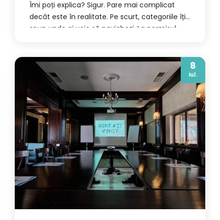
Îmi poți explica? Sigur. Pare mai complicat
decât este în realitate. Pe scurt, categoriile îți
spun unde ai voie să navighezi. La permisul
auto, categoria îți limitează tipul vehiculului:
mașină, camion, motocicletă. La permisul de
ambarcațiune de agrement, categoria
8
iul.
limitează zona de navigație. Adică întrebarea
[…]