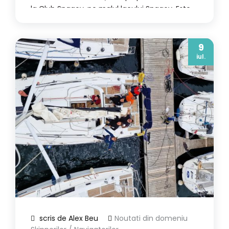
la Club Snagov, pe malul lacului Snagov. Este
un curs cu prezență fizică, multă practică și
teorie explicată vizual, pe înțelesul unui om
care poate nu a mai avut niciodată legătură
9
iul.
cu domeniul […]
scris de Alex Beu
Noutati din domeniu