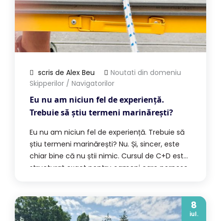
scris de Alex Beu
Noutati din domeniu
Skipperilor / Navigatorilor
Eu nu am niciun fel de experiență.
Trebuie să știu termeni marinărești?
Eu nu am niciun fel de experiență. Trebuie să
știu termeni marinărești? Nu. Și, sincer, este
chiar bine că nu știi nimic. Cursul de C+D este
structurat exact pentru oameni care pornesc
de la zero. Nu plecăm de la ideea că ai mai
condus bărci sau că știi deja ce înseamnă
babord, tribord, prova, pupa, […]
8
iul.