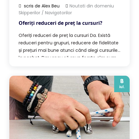
scris de Alex Beu
Noutati din domeniu
Skipperilor / Navigatorilor
Oferiți reduceri de preț la cursuri?
Oferiți reduceri de preț la cursuri Da. Există
reduceri pentru grupuri, reducere de fidelitate
și prețuri mai bune atunci când alegi cursurile
la pachet. Dar vreau să spun foarte clar cum
privim noi lucrurile. Prețuri corecte, nu
negociere la întâmplare Skipper Academy nu
este un serviciu scump. Prețurile sunt corecte,
8
iul.
transparente și actualizate permanent în […]