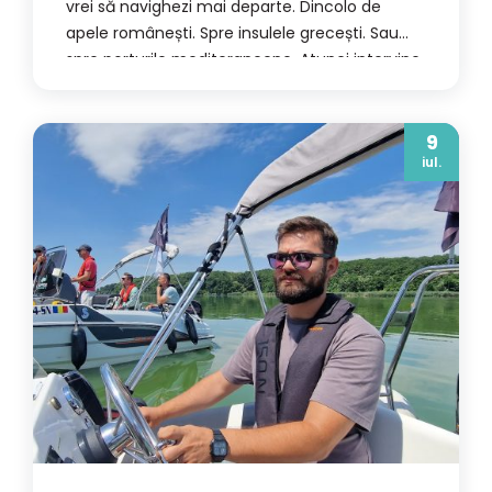
vrei să navighezi mai departe. Dincolo de
apele românești. Spre insulele grecești. Sau
spre porturile mediteraneene. Atunci intervine
o cerință pe care mulți navigatori o descoperă
abia în ultimul moment: comunicațiile radio
navale. Un certificat radio GMDSS-LRC atestă
9
iul.
că știi să folosești sistemele de
radiocomunicații instalate […]