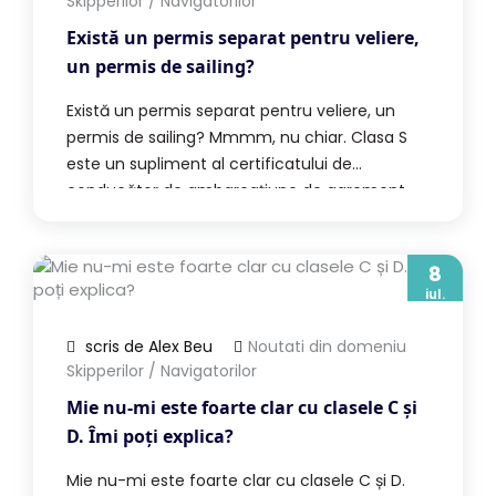
Skipperilor / Navigatorilor
Există un permis separat pentru veliere,
un permis de sailing?
Există un permis separat pentru veliere, un
permis de sailing? Mmmm, nu chiar. Clasa S
este un supliment al certificatului de
conducător de ambarcațiune de agrement.
Nu este o categorie de sine stătătoare. Adică
nu poți avea pur și simplu „permis categoria S”
și atât. Baza permisului rămâne categoria care
8
iul.
îți spune unde ai voie […]
scris de Alex Beu
Noutati din domeniu
Skipperilor / Navigatorilor
Mie nu-mi este foarte clar cu clasele C și
D. Îmi poți explica?
Mie nu-mi este foarte clar cu clasele C și D.