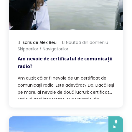
scris de Alex Beu
Noutati din domeniu
Skipperilor / Navigatorilor
Am nevoie de certificatul de comunicații
radio?
Am auzit că ar fi nevoie de un certificat de
comunicații radio. Este adevărat? Da. Dacă ieși
pe mare, ai nevoie de două lucruri: certificatul
radio și, mai important, cunoștințele din
spatele lui. Nu este suficient să ai o stație VHF
la bord. Trebuie să știi s-o folosești corect. Pe
mare, stația radio nu este […]
9
iul.